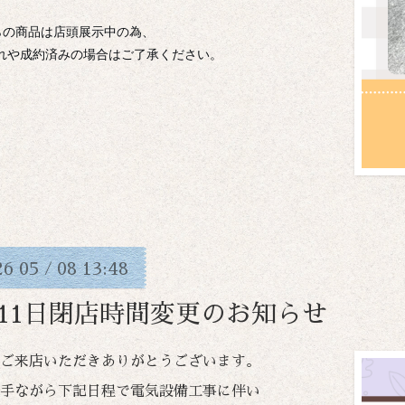
らの商品は店頭展示中の為、
れや成約済みの場合はご了承ください。
26
05
08
13:48
/
月11日閉店時間変更のお知らせ
ご来店いただきありがとうございます。
手ながら下記日程で電気設備工事に伴い