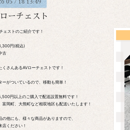
26
05
18
13:49
/
Vローチェスト
ーチェストのご紹介です！
,300円(税込)
中古
たくさんあるAVローチェストです！
ターがついているので、移動も簡単！
5,500円以上のご購入で配送設置無料です！
、富岡町、大熊町など相双地区も配送いたします！
品の他にも、様々な商品がありますので、
来店ください！