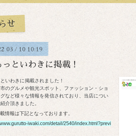
らせ
22
03
10
10:19
/
るっといわきに掲載！
っといわきに掲載されました！
き市のグルメや観光スポット、ファッション・ショ
ングなど様々な情報を発信されており、
当店につい
ご紹介
頂きました。
載情報は下記となっております。
//www.gurutto-iwaki.com/detail/2540/index.html?previ