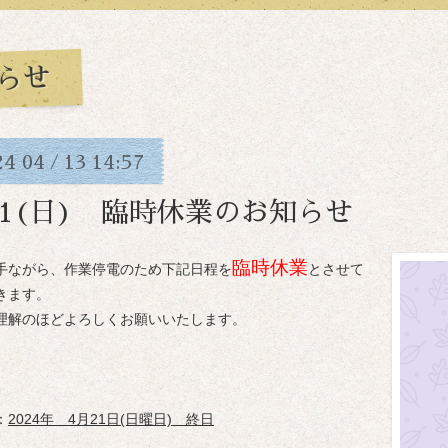
らせ
24
04
13
14:57
/
21(日) 臨時休業のお知らせ
臨時休業
手ながら、作業停電のため下記日程を
とさせて
きます。
理解のほどよろしくお願いいたします。
：
2024年 4月21日(日曜日) 終日