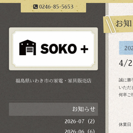
0246-85-5653
お知
20
4/
誠に勝
福島県いわき市の家電・家具販売店
いただ
何卒ご
お知らせ
2026-07（2）
休業日
2026-06（6）